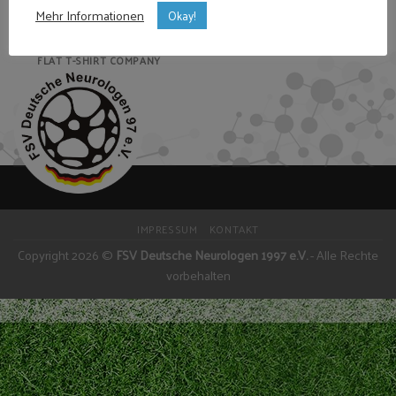
Mehr Informationen
Okay!
FLAT T-SHIRT COMPANY
IMPRESSUM
KONTAKT
Copyright 2026 ©
FSV Deutsche Neurologen 1997 e.V.
- Alle Rechte
vorbehalten